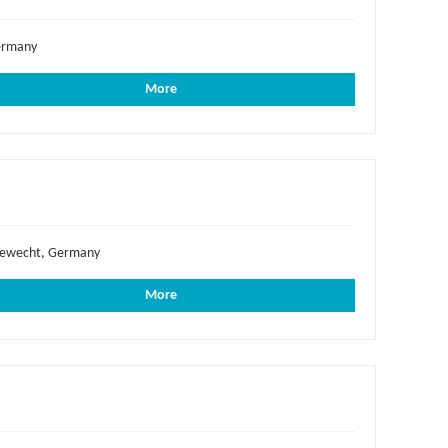
rmany
More
ewecht, Germany
More