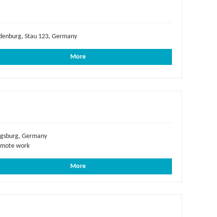
denburg, Stau 123, Germany
More
gsburg, Germany
mote work
More