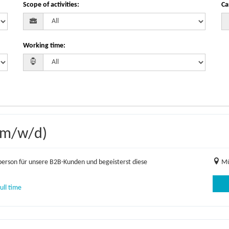
Scope of activities
:
Ca
Working time
:
(m/w/d)
erson für unsere B2B-Kunden und begeisterst diese
Mü
ull time