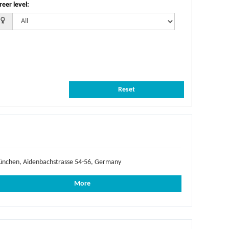
reer level
:
Reset
nchen, Aidenbachstrasse 54-56, Germany
More